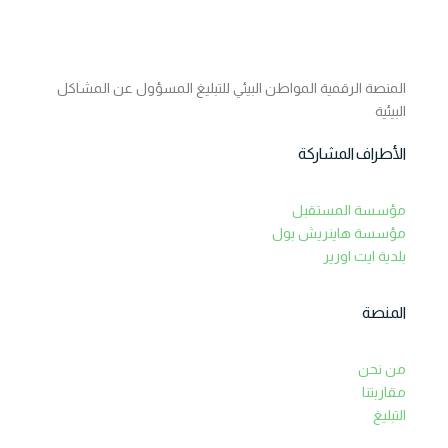
المنصة الرقمية المواطن البيئي للتبليغ المسؤول عن المشاكل
البيئية
الأطراف المشاركة
مؤسسة المستقبل
مؤسسة هاينريش بول
بلدية ايت اورير
المنصة
من نحن
مقاربتنا
التبليغ